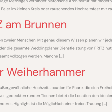
lage Metzingen verbindet historische Architektur mit modern
b Feier im kleinen Kreis oder rauschendes Hochzeitsfest mit za
TZ am Brunnen
ben zweier Menschen. Mit genau diesem Wissen planen wir jed
er die gesamte Weddingplaner Dienstleistung von FRITZ nutzen,
esamt vollzogen werden. Manche […]
er Weiherhammer
ßergewöhnliche Hochzeitslocation für Paare, die sich Freihe
ilvoll gedeckten runden Tischen bietet die Location den ideal
eres Highlight ist die Möglichkeit einer freien Trauung […]