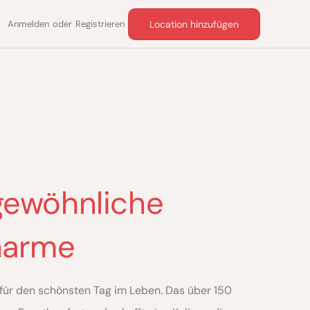
Anmelden
oder
Registrieren
Location hinzufügen
gewöhnliche
harme
ür den schönsten Tag im Leben. Das über 150