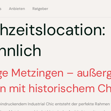
s
Anbieten
Ratgeber
hzeitslocation:
nlich
age Metzingen – außer
on mit historischem C
druckendem Industrial Chic entsteht der perfekte Rahmen f