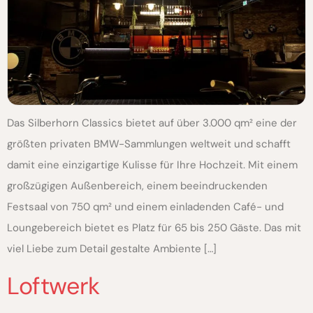
Das Silberhorn Classics bietet auf über 3.000 qm² eine der
größten privaten BMW-Sammlungen weltweit und schafft
damit eine einzigartige Kulisse für Ihre Hochzeit. Mit einem
großzügigen Außenbereich, einem beeindruckenden
Festsaal von 750 qm² und einem einladenden Café- und
Loungebereich bietet es Platz für 65 bis 250 Gäste. Das mit
viel Liebe zum Detail gestalte Ambiente […]
Loftwerk