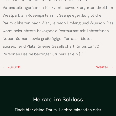
Veranstaltungsräumen für Events sowie Biergarten direkt im
Westpark am Rosengarten mit See gelegen.Es gibt drei
Räumlichkeiten nach Wahl, je nach Umfang und Wunsch. Das
warm beleuchtete hexagonale Restaurant mit lichtoffenen
Nebenräumen sowie großzügiger Terrasse bietet
ausreichend Platz für eine Gesellschaft für bis zu 170
Personen.Das Selbertinger Stüberl ist ein […]
←
Zurück
Weiter
→
Heirate
im Schloss
Finde hier deine Traum-Hochzeitslocation oder